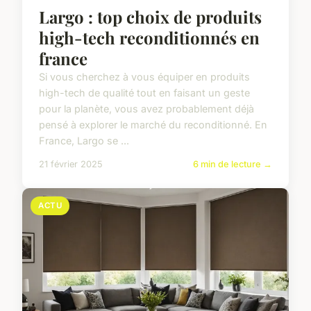
Largo : top choix de produits
high-tech reconditionnés en
france
Si vous cherchez à vous équiper en produits
high-tech de qualité tout en faisant un geste
pour la planète, vous avez probablement déjà
pensé à explorer le marché du reconditionné. En
France, Largo se ...
21 février 2025
6 min de lecture →
ACTU