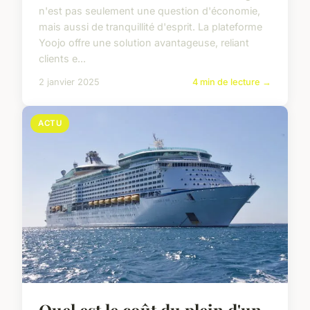
n'est pas seulement une question d'économie,
mais aussi de tranquillité d'esprit. La plateforme
Yoojo offre une solution avantageuse, reliant
clients e...
2 janvier 2025
4 min de lecture →
ACTU
Quel est le coût du plein d'un