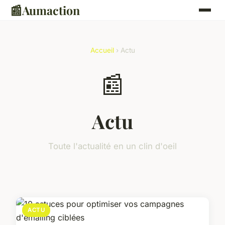
📰
Aumaction
Accueil
› Actu
📰
Actu
Toute l'actualité en un clin d'oeil
ACTU