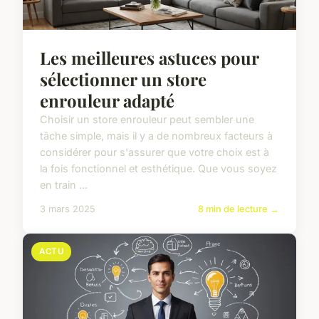
Les meilleures astuces pour
sélectionner un store
enrouleur adapté
Choisir un store enrouleur peut sembler une
tâche simple, mais il y a de nombreux facteurs à
considérer pour s'assurer que votre choix est à
la fois fonctionnel et esthétique. Que vous soyez
en train ...
3 mars 2025
8 min de lecture →
ACTU