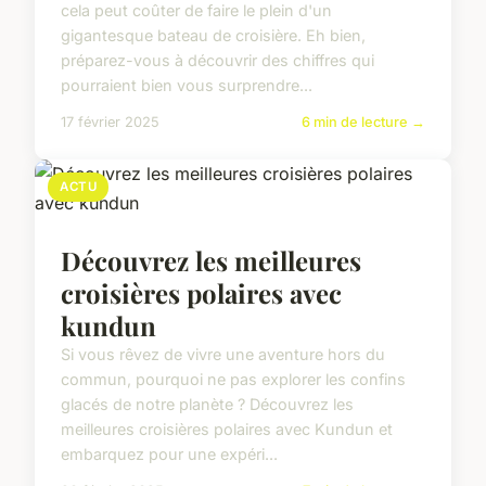
cela peut coûter de faire le plein d'un
gigantesque bateau de croisière. Eh bien,
préparez-vous à découvrir des chiffres qui
pourraient bien vous surprendre...
17 février 2025
6 min de lecture →
ACTU
Découvrez les meilleures
croisières polaires avec
kundun
Si vous rêvez de vivre une aventure hors du
commun, pourquoi ne pas explorer les confins
glacés de notre planète ? Découvrez les
meilleures croisières polaires avec Kundun et
embarquez pour une expéri...