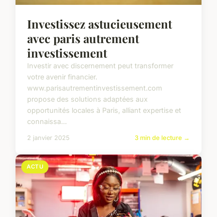
Investissez astucieusement
avec paris autrement
investissement
Investir avec discernement peut transformer
votre avenir financier.
www.parisautrementinvestissement.com
propose des solutions adaptées aux
opportunités locales à Paris, alliant expertise et
connaissa...
2 janvier 2025
3 min de lecture →
ACTU