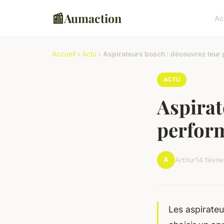
📰
Aumaction
Ac
Accueil
›
Actu
›
Aspirateurs bosch : découvrez leur 
ACTU
Aspirat
perform
A
Arthur
14 févri
Les aspirateu