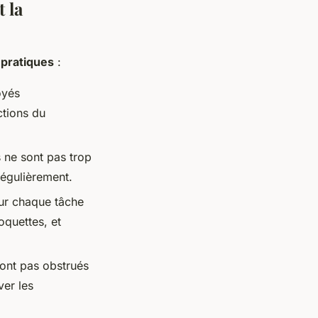
 la
 pratiques
:
oyés
ctions du
 ne sont pas trop
régulièrement.
ur chaque tâche
oquettes, et
sont pas obstrués
ver les