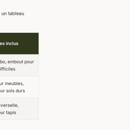
i un tableau
es inclus
rbo, embout pour
fficiles
ur meubles,
ur sols durs
verselle,
ur tapis