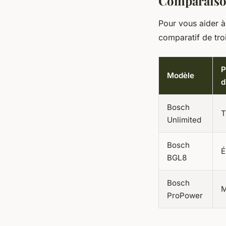
Comparaiso
Pour vous aider à
comparatif de tro
P
Modèle
d
Bosch
T
Unlimited
Bosch
É
BGL8
Bosch
M
ProPower