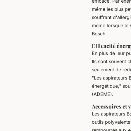
efficace. Par ex
même les plus pet
souffrant d'allerg
même lorsque le sa
Bosch.
Efficacité éner
En plus de leur p
Ils sont souvent c
seulement de rédu
"Les aspirateurs B
énergétique,"
soul
(ADEME).
Accessoires et v
Les aspirateurs B
outils polyvalent
rembourrés aux em