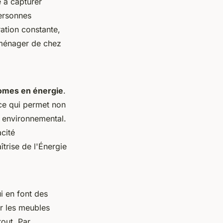
 à capturer
personnes
ation constante,
oménager de chez
omes en énergie
.
 ce qui permet non
t environnemental.
acité
trise de l'Énergie
i en font des
ur les meubles
out. Par