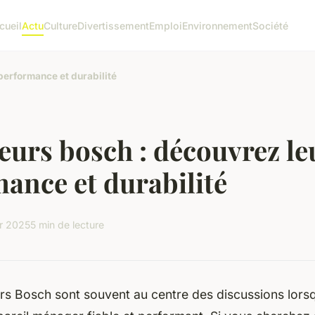
cueil
Actu
Culture
Divertissement
Emploi
Environnement
Société
performance et durabilité
eurs bosch : découvrez le
ance et durabilité
er 2025
5 min de lecture
rs Bosch sont souvent au centre des discussions lorsqu