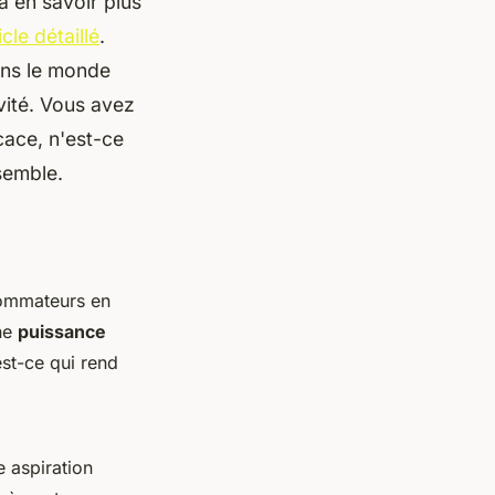
à en savoir plus
icle détaillé
.
ans le monde
vité. Vous avez
cace, n'est-ce
semble.
nsommateurs en
une
puissance
st-ce qui rend
 aspiration