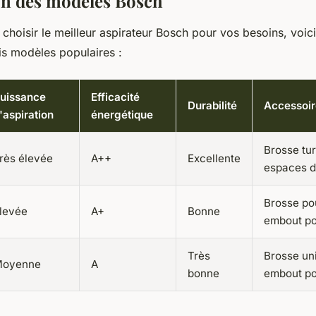
n des modèles Bosch
 choisir le meilleur aspirateur Bosch pour vos besoins, voic
is modèles populaires :
uissance
Efficacité
Durabilité
Accessoir
'aspiration
énergétique
Brosse tu
rès élevée
A++
Excellente
espaces di
Brosse po
levée
A+
Bonne
embout po
Très
Brosse uni
oyenne
A
bonne
embout po