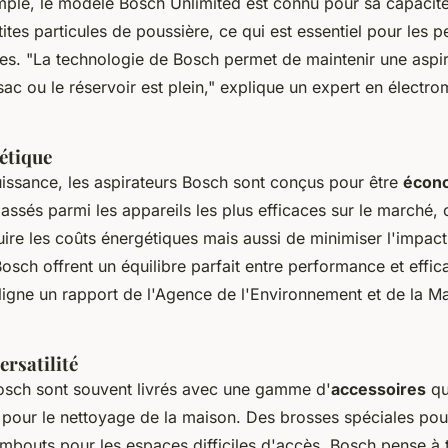
emple, le modèle
Bosch Unlimited
est connu pour sa capacité
ites particules de poussière, ce qui est essentiel pour les 
ies.
"La technologie de Bosch permet de maintenir une aspir
c ou le réservoir est plein,"
explique un expert en électr
gétique
uissance, les aspirateurs Bosch sont conçus pour être
écon
lassés parmi les appareils les plus efficaces sur le marché,
ire les coûts énergétiques mais aussi de minimiser l'impac
osch offrent un équilibre parfait entre performance et effic
igne un rapport de l'Agence de l'Environnement et de la Maî
ersatilité
osch sont souvent livrés avec une gamme d'
accessoires
qu
s pour le nettoyage de la maison. Des brosses spéciales po
bouts pour les espaces difficiles d'accès, Bosch pense à t