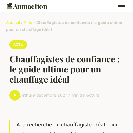
📰
Aumaction
Accueil
›
Actu
›
Chauffagistes de confiance : le guide ultime
pour un chauffage idéal
ACTU
Chauffagistes de confiance :
le guide ultime pour un
chauffage idéal
A
Arthur
9 décembre 2024
7 min de lecture
À la recherche du chauffagiste idéal pour