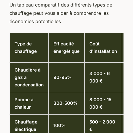
Un tableau comparatif des différents types de
chauffage peut vous aider à comprendre les
économies potentielles :
Co
Type de
Efficacité
Coût
d'u
chauffage
énergétique
d'installation
an
Chaudière à
3 000 - 6
80
gaz à
90-95%
000 €
€
condensation
Pompe à
8 000 - 15
50
300-500%
chaleur
000 €
€
Chauffage
500 - 2 000
1 5
100%
électrique
€
50