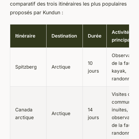
comparatif des trois itinéraires les plus populaires
proposés par Kundun :
Activités
Itinéraire
Destination
Durée
principales
Observatio
10
de la faune,
Spitzberg
Arctique
jours
kayak,
randonnées
Visites de
communaut
Canada
14
inuites,
Arctique
arctique
jours
observation
de la faune,
randonnées