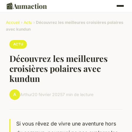
📰
Aumaction
Accueil
›
Actu
›
Découvrez les meilleures croisières polaires
avec kundun
ACTU
Découvrez les meilleures
croisières polaires avec
kundun
A
Arthur
20 février 2025
7 min de lecture
Si vous rêvez de vivre une aventure hors