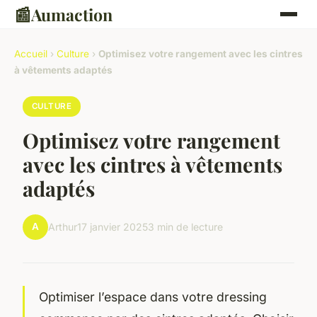
📰
Aumaction
Accueil
›
Culture
›
Optimisez votre rangement avec les cintres
à vêtements adaptés
CULTURE
Optimisez votre rangement
avec les cintres à vêtements
adaptés
A
Arthur
17 janvier 2025
3 min de lecture
Optimiser l’espace dans votre dressing