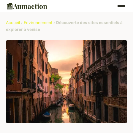
📰
Aumaction
Accueil
›
Environnement
›
Découverte des sites essentiels à
explorer à venise