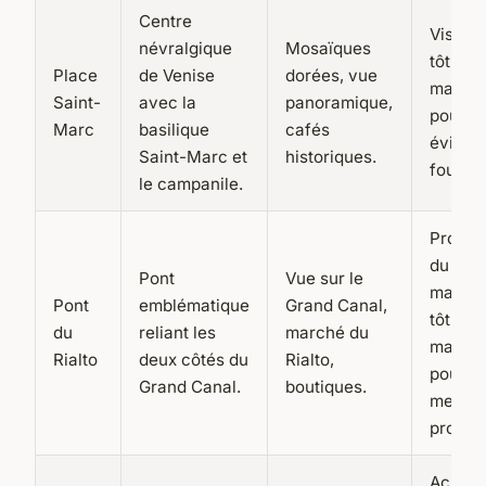
Centre
Visitez
névralgique
Mosaïques
tôt le
Place
de Venise
dorées, vue
matin
Saint-
avec la
panoramique,
pour
Marc
basilique
cafés
éviter 
Saint-Marc et
historiques.
foules.
le campanile.
Profite
du
Pont
Vue sur le
march
Pont
emblématique
Grand Canal,
tôt le
du
reliant les
marché du
matin
Rialto
deux côtés du
Rialto,
pour le
Grand Canal.
boutiques.
meilleu
produit
Achete